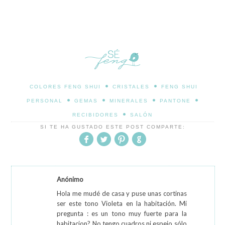
•
•
COLORES FENG SHUI
CRISTALES
FENG SHUI
•
•
•
•
PERSONAL
GEMAS
MINERALES
PANTONE
•
RECIBIDORES
SALÓN
SI TE HA GUSTADO ESTE POST COMPARTE:
Anónimo
Hola me mudé de casa y puse unas cortinas
ser este tono Violeta en la habitación. Mi
pregunta : es un tono muy fuerte para la
habitacion? No tengo cuadros ni espejo sólo