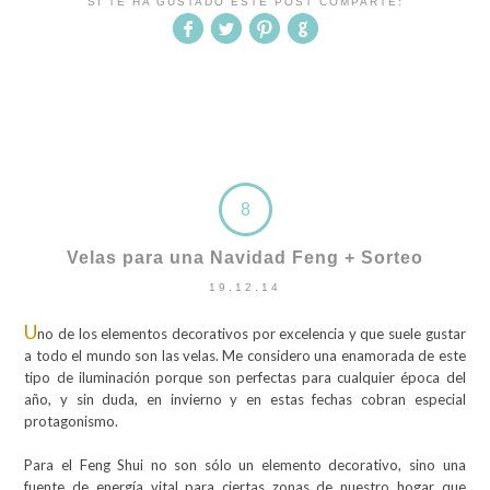
SI TE HA GUSTADO ESTE POST COMPARTE:
8
Velas para una Navidad Feng + Sorteo
19.12.14
U
no de los elementos decorativos por excelencia y que suele gustar
a todo el mundo son las velas. Me considero una enamorada de este
tipo de iluminación porque son perfectas para cualquier época del
año, y sin duda, en invierno y en estas fechas cobran especial
protagonismo.
Para el Feng Shui no son sólo un elemento decorativo, sino una
fuente de energía vital para ciertas zonas de nuestro hogar que