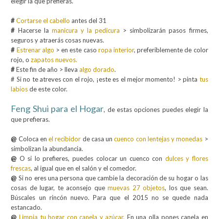
elegir la que prefieras.
#
Cortarse el cabello
antes del 31
#
Hacerse la
manicura y la pedicura
> simbolizarán pasos firmes,
seguros y atraerás cosas nuevas.
#
Estrenar algo
> en este caso
ropa interior
, preferiblemente de color
rojo, o
zapatos nuevos.
#
Este fin de año > lleva
algo dorado
.
# Si no te atreves con el rojo, ¡este es el mejor momento! > pinta
tus
labios
de este color.
Feng Shui para el Hogar
, de estas opciones puedes elegir la
que prefieras.
@
Coloca en
el recibidor
de casa un
cuenco con lentejas y monedas
>
simbolizan la abundancia.
@
O si lo prefieres, puedes colocar un cuenco con
dulces y flores
frescas
, al igual que en el salón y el comedor.
@
Si no eres una persona que cambie la decoración de su hogar o las
cosas de lugar, te aconsejo que
muevas 27 objetos
, los que sean.
Búscales un rincón nuevo. Para que el 2015 no se quede nada
estancado.
@
Limpia tu hogar con canela y azúcar.
En una olla pones canela en