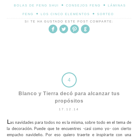
•
•
BOLAS DE FENG SHUI
CONSEJOS FENG
LÁMINAS
•
•
FENG
LOS CINCO ELEMENTOS
SORTEO
SI TE HA GUSTADO ESTE POST COMPARTE:
4
Blanco y Tierra decó para alcanzar tus
propósitos
17.12.14
L
as navidades para todos no es la misma, sobre todo en el tema de
la decoración. Puede que te encuentres -casi como yo- con cierto
empacho navideño. Por eso quiero traerte e inspirarte con una