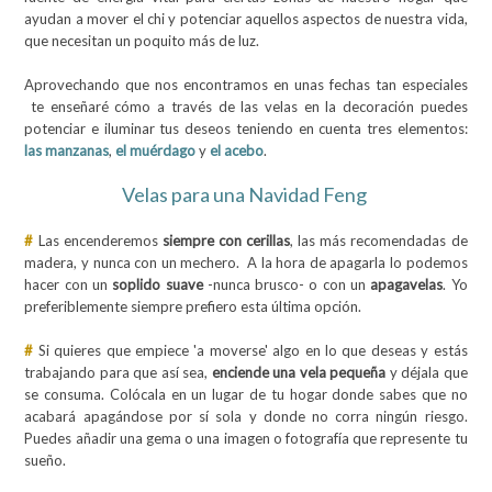
ayudan a mover el chi y potenciar aquellos aspectos de nuestra vida,
que necesitan un poquito más de luz.
Aprovechando que nos encontramos en unas fechas tan especiales
te enseñaré cómo a través de las velas en la decoración puedes
potenciar e iluminar tus deseos teniendo en cuenta tres elementos:
las manzanas
,
el muérdago
y
el acebo
.
Velas para una Navidad Feng
#
Las encenderemos
siempre con cerillas
, las más recomendadas de
madera, y nunca con un mechero. A la hora de apagarla lo podemos
hacer con un
soplido suave
-nunca brusco- o con un
apagavelas
. Yo
preferiblemente siempre prefiero esta última opción.
#
Si quieres que empiece 'a moverse' algo en lo que deseas y estás
trabajando para que así sea,
enciende una vela pequeña
y déjala que
se consuma. Colócala en un lugar de tu hogar donde sabes que no
acabará apagándose por sí sola y donde no corra ningún riesgo.
Puedes añadir una gema o una imagen o fotografía que represente tu
sueño.