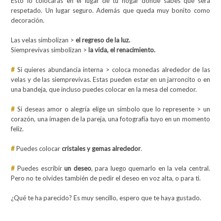
Esto lo colocarás en el lugar de tu hogar donde sabes que será
respetado. Un lugar seguro. Además que queda muy bonito como
decoración.
Las velas simbolizan >
el regreso de la luz.
Siemprevivas simbolizan >
la vida, el renacimiento.
#
Si quieres abundancia interna > coloca monedas alrededor de las
velas y de las siemprevivas. Estas pueden estar en un jarroncito o en
una bandeja, que incluso puedes colocar en la mesa del comedor.
#
Si deseas amor o alegría elige un símbolo que lo represente > un
corazón, una imagen de la pareja, una fotografía tuyo en un momento
feliz.
#
Puedes colocar
cristales y gemas alrededor
.
#
Puedes escribir
un deseo
,
para luego quemarlo en la vela central
.
Pero no te olvides también de pedir el deseo en voz alta, o para ti.
¿Qué te ha parecido? Es muy sencillo, espero que te haya gustado.