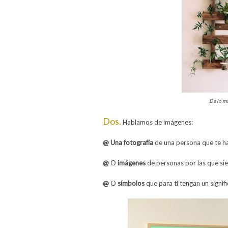
De lo m
Dos.
Hablamos de imágenes:
@
Una fotografía
de una persona que te h
@
O
imágenes
de personas por las que si
@
O
símbolos
que para ti tengan un signi