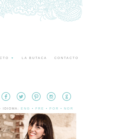
ECTO
LA BUTACA
CONTACTO
▼
» IDIOMA:
ENG
•
FRE
•
POR
•
NOR