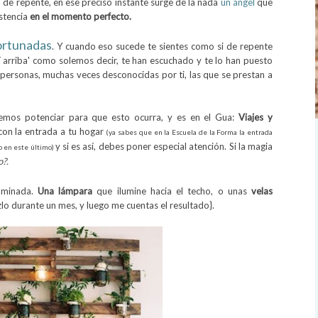
 de repente, en ese preciso instante surge de la nada
un ángel
que
istencia
en el momento perfecto.
ortunadas
. Y cuando eso sucede te sientes como si de repente
í arriba' como solemos decir, te han escuchado y te lo han puesto
r personas, muchas veces desconocidas por ti, las que se prestan a
mos potenciar para que esto ocurra, y es en el Gua:
Viajes y
con la entrada a tu hogar
(ya sabes que en la Escuela de la Forma la entrada
y si es así, debes poner especial atención. Si la magia
 o en este último)
o?.
uminada.
Una lámpara
que ilumine hacia el techo, o unas
velas
lo durante un mes, y luego me cuentas el resultado}.