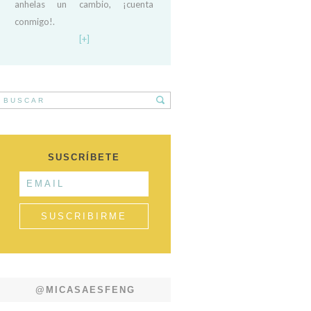
anhelas un cambio, ¡cuenta
conmigo!.
[+]
SUSCRÍBETE
@MICASAESFENG