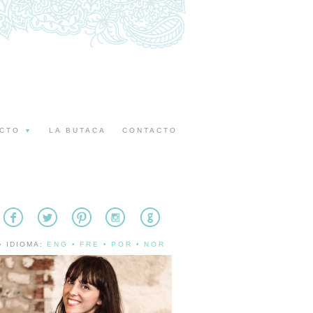
ECTO
LA BUTACA
CONTACTO
▼
» IDIOMA:
ENG
•
FRE
•
POR
•
NOR