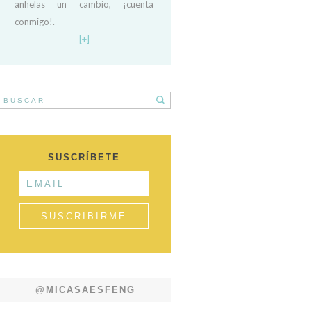
anhelas un cambio, ¡cuenta
conmigo!.
[+]
SUSCRÍBETE
@MICASAESFENG