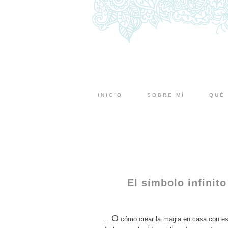
INICIO
SOBRE MÍ
QUÉ 
El símbolo infinit
O
...
có
mo crear la magia en casa con est