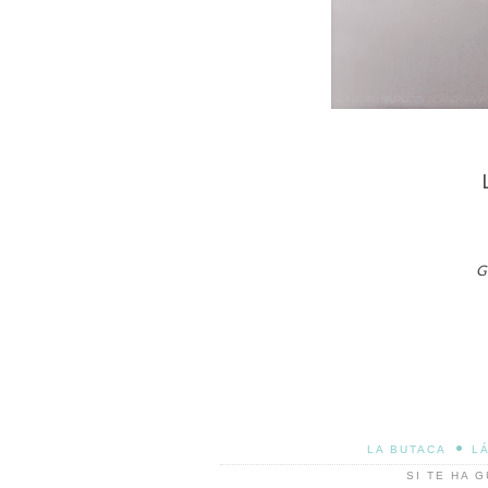
G
•
LA BUTACA
L
SI TE HA 