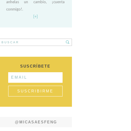
anhelas un cambio, ¡cuenta
conmigo!.
[+]
SUSCRÍBETE
@MICASAESFENG