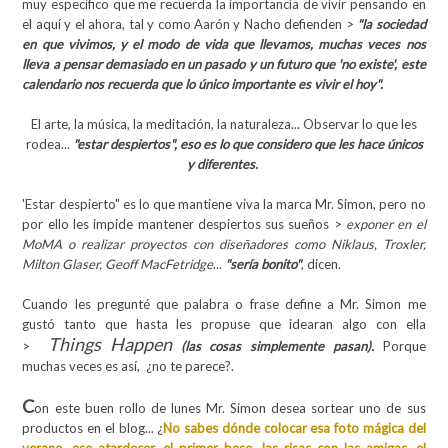
muy específico que me recuerda la importancia de vivir pensando en
el aquí y el ahora, tal y como Aarón y Nacho defienden >
"la sociedad
en que vivimos, y el modo de vida que llevamos, muchas veces nos
lleva a pensar demasiado en un pasado y un futuro que 'no existe', este
calendario nos recuerda que lo único importante es vivir el hoy".
El arte, la música, la meditación, la naturaleza... Observar lo que les
rodea...
"estar despiertos", eso es lo que considero que les hace únicos
y diferentes.
'Estar despierto" es lo que mantiene viva la marca Mr. Simon, pero no
por ello les impide mantener despiertos sus sueños >
exponer en el
MoMA o realizar proyectos con diseñadores como Niklaus, Troxler,
Milton Glaser, Geoff MacFetridge
...
"sería bonito"
, dicen.
Cuando les pregunté que palabra o frase define a Mr. Simon me
gustó tanto que hasta les propuse que idearan algo con ella
Things Happen
>
(las cosas simplemente pasan).
Porque
muchas veces es así, ¿no te parece?.
C
on este buen rollo de lunes Mr. Simon desea sortear uno de sus
productos en el blog... ¿
No sabes dónde colocar esa foto mágica del