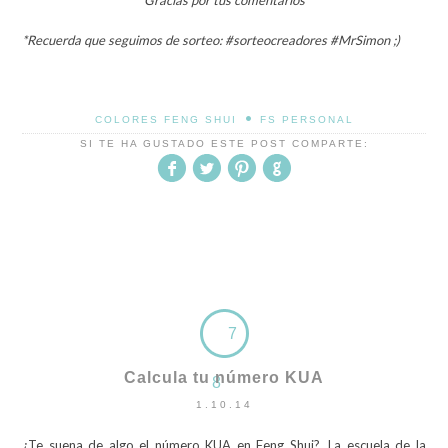
Gracias por tus comentarios
*Recuerda que seguimos de
sorteo
: #sorteocreadores #MrSimon ;)
•
COLORES FENG SHUI
FS PERSONAL
SI TE HA GUSTADO ESTE POST COMPARTE:
7
Calcula tu número KUA
8
1.10.14
¿Te suena de algo el
número KUA
en Feng Shui?. La escuela de la