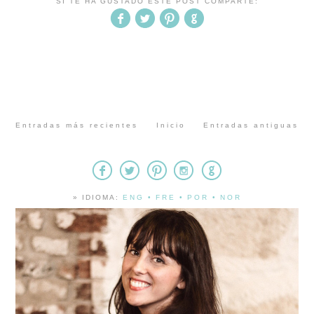
SI TE HA GUSTADO ESTE POST COMPARTE:
Entradas más recientes
Inicio
Entradas antiguas
» IDIOMA:
ENG
•
FRE
•
POR
•
NOR