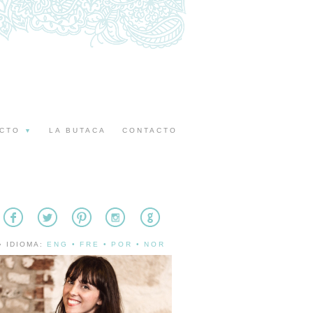
ECTO
LA BUTACA
CONTACTO
▼
» IDIOMA:
ENG
•
FRE
•
POR
•
NOR