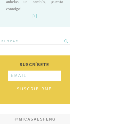
anhelas un cambio, ¡cuenta
conmigo!.
[+]
SUSCRÍBETE
@MICASAESFENG