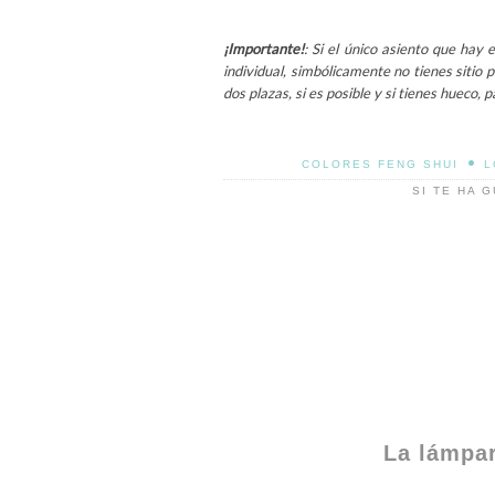
¡Importante!
: Si el único asiento que hay
individual, simbólicamente no tienes sitio
dos plazas, si es posible y si tienes hueco
•
COLORES FENG SHUI
L
SI TE HA 
La lámpar