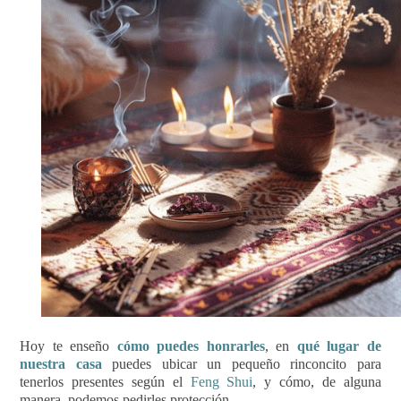
Hoy te enseño
cómo puedes honrarles
, en
qué lugar de
nuestra casa
puedes ubicar un pequeño rinconcito para
tenerlos presentes según el
Feng Shui
, y cómo, de alguna
manera, podemos pedirles protección.