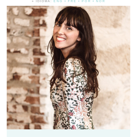
» IDIOMA:
ENG
•
FRE
•
POR
•
NOR