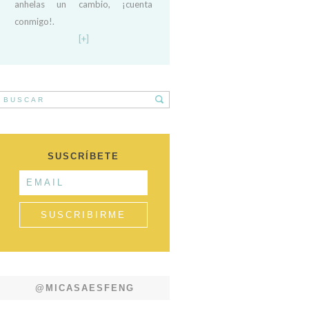
anhelas un cambio, ¡cuenta
conmigo!.
[+]
SUSCRÍBETE
@MICASAESFENG