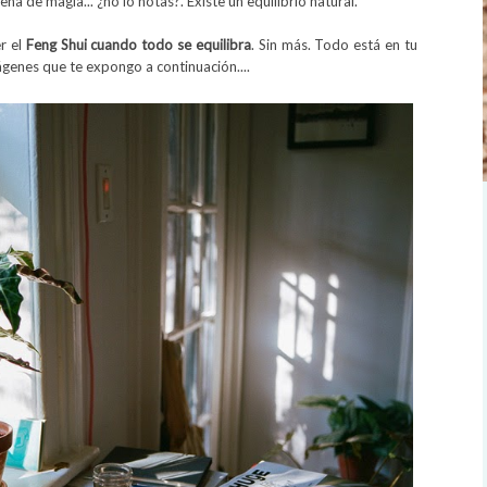
ena de magia... ¿no lo notas?. Existe un equilibrio natural.
r el
Feng Shui cuando todo se equilibra
. Sin más. Todo está en tu
ágenes que te expongo a continuación....