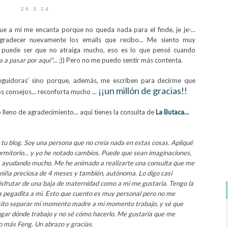
26.3.14
e a mi me encanta porque no queda nada para el finde, je je-...
gradecer nuevamente los emails que recibo... Me siento muy
ri puede ser que no atraiga mucho, eso es lo que pensé cuando
a a pasar por aquí"
... ;)) Pero no me puedo sentir más contenta.
seguidoras' sino porque, además, me escriben para decirme que
¡¡un millón de gracias!!
s consejos... reconforta mucho ...
leno de agradecimiento... aquí tienes la consulta de
La Butaca...
 tu blog. Soy una persona que no creía nada en estas cosas. Apliqué
ormitorio... y yo he notado cambios. Puede que sean imaginaciones,
tá ayudando mucho. Me he animado a realizarte una consulta que me
niña preciosa de 4 meses y también, autónoma. Lo digo casi
sfrutar de una baja de maternidad como a mi me gustaría. Tengo la
ja pegadita a mi. Esto que cuento es muy personal pero no me
sito separar mi momento madre a mi momento trabajo, y sé que
 lugar dónde trabajo y no sé cómo hacerlo. Me gustaría que me
go más Feng. Un abrazo y gracias.