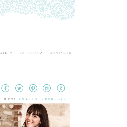
ECTO
LA BUTACA
CONTACTO
▼
» IDIOMA:
ENG
•
FRE
•
POR
•
NOR