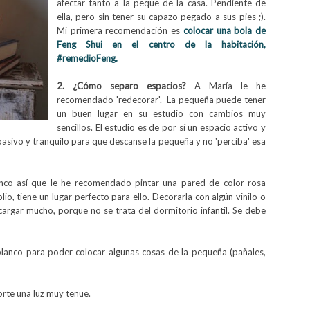
afectar tanto a la peque de la casa. Pendiente de
ella, pero sin tener su capazo pegado a sus pies ;).
Mi primera recomendación es
colocar una
bola de
Feng Shui
en el centro de la habitación,
#remedioFeng.
2. ¿Cómo separo espacios?
A María le he
recomendado 'redecorar'. La pequeña puede tener
un buen lugar en su estudio con cambios muy
sencillos. El estudio es de por sí un espacio activo y
pasivo y tranquilo para que descanse la pequeña y no 'perciba' esa
anco así que le he recomendado pintar una pared de color rosa
io, tiene un lugar perfecto para ello. Decorarla con algún vinilo o
cargar mucho, porque no se trata del dormitorio infantil. Se debe
anco para poder colocar algunas cosas de la pequeña (pañales,
te una luz muy tenue.