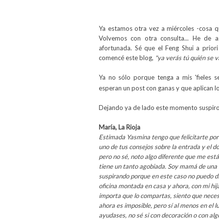
Ya estamos otra vez a miércoles -cosa qu
Volvemos con otra consulta... He de a
afortunada. Sé que el Feng Shui a prio
comencé este blog,
"ya verás tú quién se v
Ya no sólo porque tenga a mis 'fieles 
esperan un post con ganas y que aplican lo
Dejando ya de lado este momento suspiro l
María, La Rioja
Estimada Yasmina tengo que felicitarte por
uno de tus consejos sobre la entrada y el d
pero no sé, noto algo diferente que me es
tiene un tanto agobiada. Soy mamá de una 
suspirando porque en este caso no puedo di
oficina montada en casa y ahora, con mi hi
importa que lo compartas, siento que nece
ahora es imposible, pero sí al menos en el
ayudases, no sé si con decoración o con al