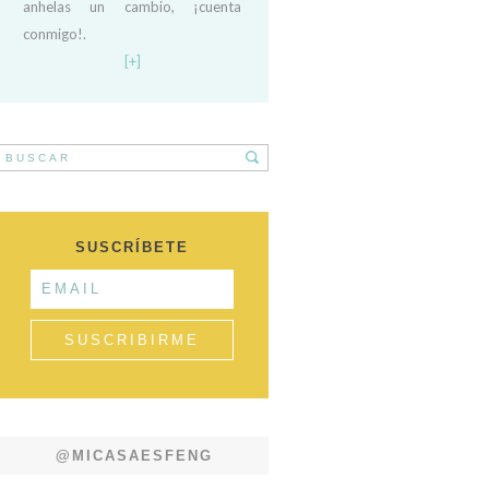
anhelas un cambio, ¡cuenta
conmigo!.
[+]
SUSCRÍBETE
@MICASAESFENG