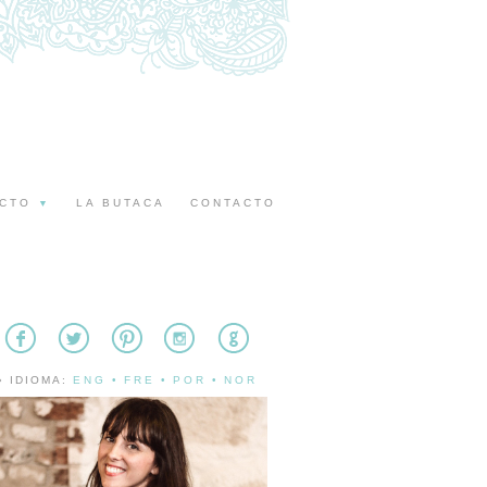
ECTO
LA BUTACA
CONTACTO
▼
» IDIOMA:
ENG
•
FRE
•
POR
•
NOR