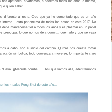
ás nos apetecen, o variamos, o hacemos todos los años lo mismo,
que quién sabe".
s diferente al resto. Creo que ya he comentado que es un año
s interno... está por encima de todas las cosas en este 2017. No
ue debe mantenerse fiel a todos los años y es
plasmar en un papel
s preocupa, lo que no nos deja dormir... quemarlo y que se vaya
mos a cabo, son el inicio del cambio. Quizás nos cueste tomar
a acción simbólica, todo comienza a moverse, lo importante claro
a Nueva. ¡¡Menuda bomba!! ... Así que vamos allá, adentrémonos
er los rituales Feng Shui de este año...