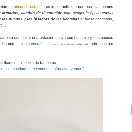
ximan
cambios de estación
es importantísimo que nos planteemos
 armarios
,
cambio de decoración
para acoger la época estival
 las puertas
y
las bisagras de las ventanas
si fuese necesario,
tc...
dar para comenzar una estación nueva con buen pie y con buenas
ñades una
limpieza energética
todo apunta a
-que nunca viene nada mal-
.
ue íbamos... redoble de tambores...
que nos inundará de buenas energías este verano?...