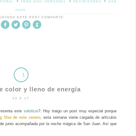
•
•
•
RPORAL
FENG SHUI PERSONAL
RECIBIDORES
SAN
JUAN
GUSTADO ESTE POST COMPARTE:
1
 color y lleno de energía
0
20.6.17
resenta este
solsticio
?. Hoy traigo un post muy especial porque
ng Shui de este verano
, esta semana viene cargada de artículos
de junio
acompañada por la
noche mágica de San Juan
. Así que
.