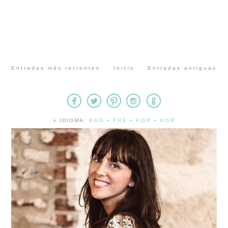
Entradas más recientes
Inicio
Entradas antiguas
» IDIOMA:
ENG
•
FRE
•
POR
•
NOR