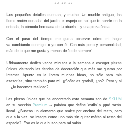
23.10.17
L
os pequeños detalles cuentan, y mucho. Un mueble antiguo, las
flores recién cortadas del jardín, el espejo de sol que te sonríe en la
entrada, la cómoda heredada de tu abuela... y una pieza única.
Con el paso del tiempo me gusta observar cómo mi hogar
va cambiando conmigo, o yo con él. Con más peso y personalidad,
más de lo que me gusta y menos de 'lo de siempre'...
Ú
ltimamente dedico varios minutos a la semana a escoger
piezas
únicas
visitando las tiendas de decoración que más me gustan por
Internet. Apunto en la libreta muchas ideas, no sólo para mis
asesorías, sino también para mi. ¡¡Soñar es gratis!!, ¿no?. Pero y si
... ¿lo hacemos realidad?.
Las piezas únicas que he encontrado esta semana son de
SKLUM
en su sección
Premium
-« palabra que define 'estilo' y ¡qué razón
lleva!. ¿Buscas un elemento que realce por encima del resto, pero
que a la vez, se integre como uno más sin quitar mérito al resto del
espacio?. Eso es lo que busco para mi salón.