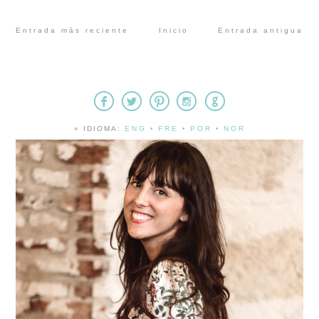
Entrada más reciente
Inicio
Entrada antigua
» IDIOMA:
ENG
•
FRE
•
POR
•
NOR