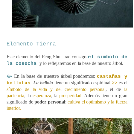
Elemento Tierra
Este elemento del Feng Shui trae consigo
el símbolo de
y lo reflejaremos en la base de nuestro árbol.
la cosecha
⟴
En
la base de nuestro árbol
pondremos:
castañas y
.
La bellota
tiene un significado espiritual
>>
es el
bellotas
símbolo de la vida y del crecimiento personal
, el de
la
paciencia
, la
esperanza
, la
prosperidad
. Además tiene un gran
significado de
poder personal
:
cultiva el optimismo y la fuerza
interior.