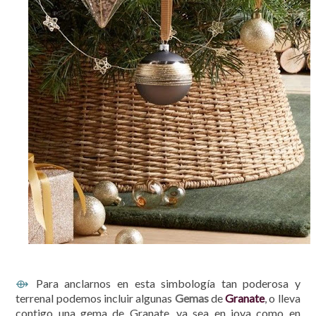
Para anclarnos en esta simbología tan poderosa y
⟴
terrenal podemos incluir algunas
Gemas
de
Granate
, o lleva
contigo una gema de Granate, ya sea en joya como en