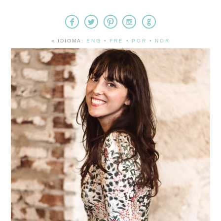
» IDIOMA:
ENG
•
FRE
•
POR
•
NOR