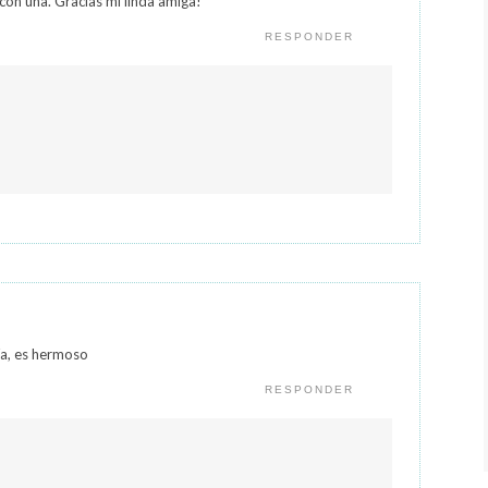
n una. Gracias mi linda amiga!
RESPONDER
ía, es hermoso
RESPONDER