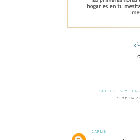
¿C
G
•
CRISTALES
FENG
SI TE HA 
CARLIN