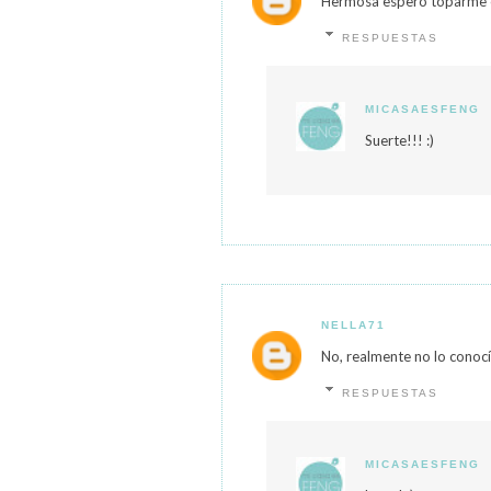
Hermosa espero toparme co
RESPUESTAS
MICASAESFENG
Suerte!!! :)
NELLA71
No, realmente no lo conoc
RESPUESTAS
MICASAESFENG