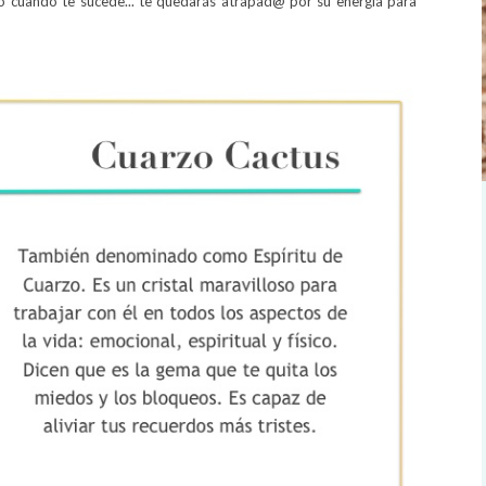
ro cuando te sucede... te quedarás atrapad@ por su energía para