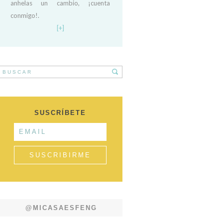
anhelas un cambio, ¡cuenta
conmigo!.
[+]
SUSCRÍBETE
@MICASAESFENG