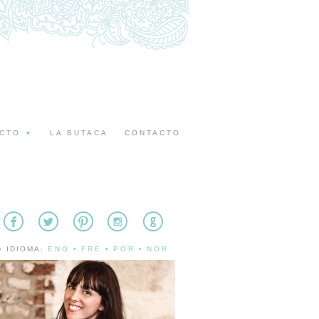
ECTO
LA BUTACA
CONTACTO
▼
» IDIOMA:
ENG
•
FRE
•
POR
•
NOR