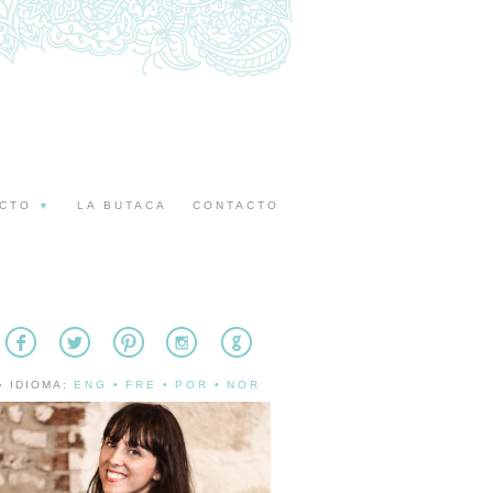
ECTO
LA BUTACA
CONTACTO
▼
» IDIOMA:
ENG
•
FRE
•
POR
•
NOR