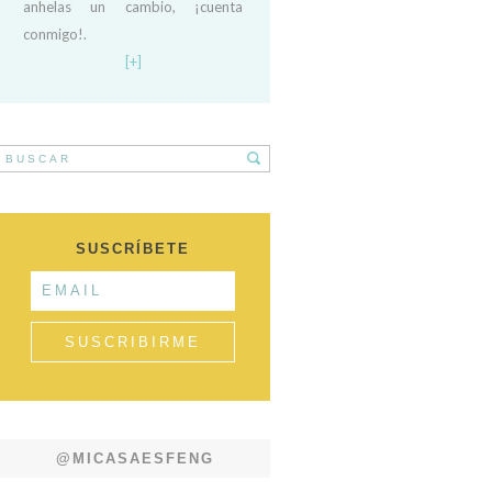
anhelas un cambio, ¡cuenta
conmigo!.
[+]
SUSCRÍBETE
@MICASAESFENG