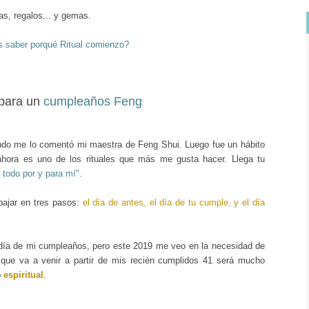
as, regalos... y gemas.
s saber porqué Ritual comienzo?
para un
cumpleaños Feng
ando me lo comentó mi maestra de Feng Shui. Luego fue un hábito
hora es uno de los rituales que más me gusta hacer. Llega tu
 todo por y para mí".
bajar en tres pasos:
el día de antes, el día de tu cumple, y el día
 día de mi cumpleaños, pero este 2019 me veo en la necesidad de
 que va a venir a partir de mis recién cumplidos 41 será mucho
o
espiritual
.