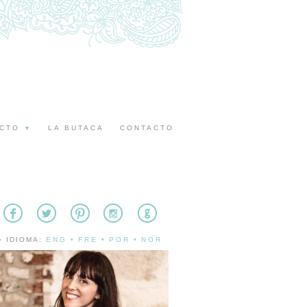
ECTO
LA BUTACA
CONTACTO
▼
» IDIOMA:
ENG
•
FRE
•
POR
•
NOR