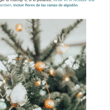
er tú mism@ o, si lo prefieres,
incluir en el recibidor una
también,
incluir flores de las ramas de algodón.