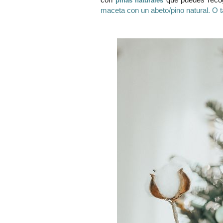
con
que puedes recog
piñas naturales
maceta con un abeto/pino natural. O 