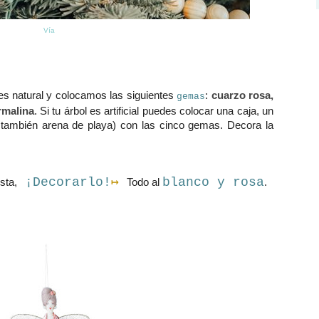
Vía
es natural y colocamos las siguientes
:
cuarzo rosa,
gemas
rmalina
. Si tu árbol es artificial puedes colocar una caja, un
 también arena de playa) con las cinco gemas. Decora la
¡Decorarlo!
↦
blanco y rosa
sta,
Todo al
.