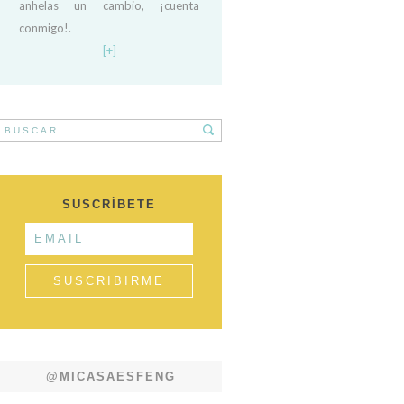
anhelas un cambio, ¡cuenta
conmigo!.
[+]
SUSCRÍBETE
@MICASAESFENG