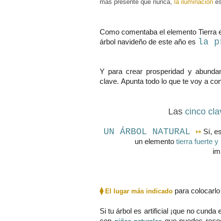
más presente que nunca,
la iluminación
es
Como comentaba el elemento Tierra es
la p
árbol navideño de este año es
Y para crear prosperidad y abundan
clave.
Apunta todo lo que te voy a con
Las
cinco cla
UN ÁRBOL NATURAL
↦
Sí, es
un elemento
tierra fuerte 
im
⧫
para colocarl
El lugar más indicado
Si tu árbol es artificial ¡que no cunda