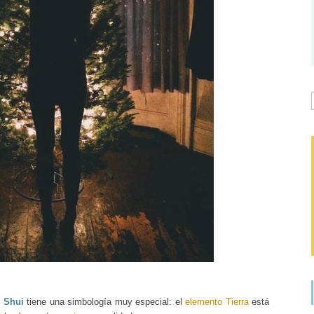
g Shui
tiene una simbología muy especial: el
elemento Tierra
está