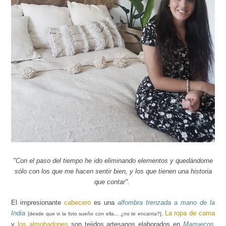
"Con el paso del tiempo he ido eliminando elementos y quedándome
sólo con los que me hacen sentir bien, y
los
que tienen una historia
que contar".
El impresionante
cabecero
es una
alfombra trenzada a mano de la
India
La ropa de cama
[desde que vi la foto sueño con ella... ¿no te encanta?].
y
los almohadones
son tejidos artesanos elaborados en
Marruecos