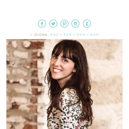
» IDIOMA:
ENG
•
FRE
•
POR
•
NOR