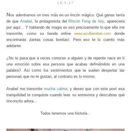
18.5.17
N
os adentramos un mes más en un rincón mágico. Qué ganas tenía
de que
Anabel
, la protagonista del
Rincón Feng de hoy
, apareciera
por aquí... Y hablando de magia es eso precisamente lo que ella me
transmite, como su tienda online
www.azulbereber.com
donde
encontrarás ¡tantas cosas bonitas!. Pero eso te lo cuento más
adelante.
¿No te pasa que a veces conoces a alguien y de repente nace en ti
una emoción sobre esa persona que acabas definiéndolo en una
palabra?
. Así como los sentimientos que te suelen despertar las
personas que no te gustan, al contrario es lo mismo.
Anabel me transmite
mucha calma
, y deseo que con este post esa
tranquilidad te conquiste cuando leas su entrevista y descubras qué
rinconcito adora...
Todos tenemos una historia...