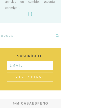
anhelas un cambio, ¡cuenta
conmigo!.
[+]
SUSCRÍBETE
@MICASAESFENG