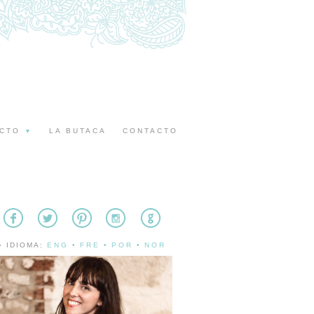
ECTO
LA BUTACA
CONTACTO
▼
» IDIOMA:
ENG
•
FRE
•
POR
•
NOR