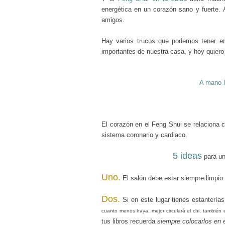
energética en un corazón sano y fuerte.
amigos.
Hay varios trucos que podemos tener en
importantes de nuestra casa, y hoy quier
A mano l
El corazón en el Feng Shui se relaciona 
sistema coronario y cardiaco.
5 ideas
para u
Uno.
El salón debe estar siempre
limpio
Dos.
Si en este lugar tienes estanterías
cuanto menos haya, mejor circulará el chi, también e
tus libros recuerda
siempre colocarlos en e