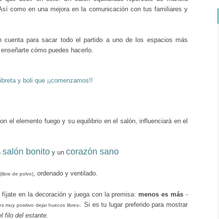
 Así como en una mejora en la comunicación con tus familiares y
 cuenta para sacar todo el partido a uno de los espacios más
o enseñarte cómo puedes hacerlo.
ibreta y boli que ¡¡comenzamos!!
con el
elemento fuego
y su equilibrio en el salón, influenciará en el
salón bonito
corazón sano
n
y un
,
ordenado y ventilado.
(libre de polvo)
 fíjate en la decoración y juega con la premisa:
menos es más
-
Si es tu lugar preferido para mostrar
s muy positivo dejar huecos libres-.
l filo del estante.