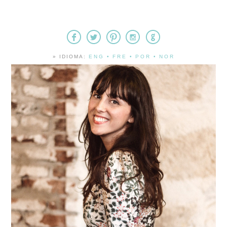
» IDIOMA:
ENG
•
FRE
•
POR
•
NOR