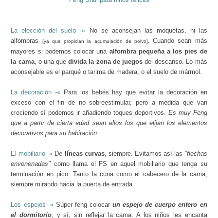
La elección del suelo -«
No se aconsejan las moquetas, ni las
alfombras
Cuando sean más
[ya que propician la acumulación de polvo].
mayores si podemos colocar una
alfombra pequeña a los pies de
la cama
, o una que
divida la zona de juegos
del descanso. Lo más
aconsejable es el parqué o tarima de madera, o el suelo de mármol.
La decoración
-«
Para los bebés hay que evitar la decoración en
exceso con el fin de no sobreestimular, pero a medida que van
creciendo sí podemos ir añadiendo toques deportivos.
Es muy Feng
que a partir de cierta edad sean ellos los que elijan los elementos
decorativos para su habitación.
El mobiliario -«
De
líneas curvas
, siempre. Evitamos así las
"flechas
envenenadas"
como llama el FS en aquel mobiliario que tenga su
terminación en pico. Tanto la cuna como el cabecero de la cama,
siempre mirando hacia la puerta de entrada.
Los espejos -«
Súper feng colocar
un espejo de cuerpo entero en
el dormitorio
, y sí, sin reflejar la cama. A los niños les encanta