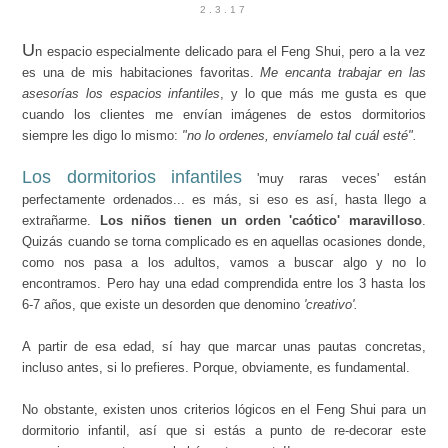
2.3.17
U
n espacio especialmente delicado para el Feng Shui, pero a la vez
es una de mis habitaciones favoritas.
Me encanta trabajar en las
asesorías los espacios infantiles
, y lo que más me gusta es que
cuando los clientes me envían imágenes de estos dormitorios
siempre les digo lo mismo:
"no lo ordenes, envíamelo tal cuál esté".
Los dormitorios infantiles
'muy raras veces' están
perfectamente ordenados... es más, si eso es así, hasta llego a
extrañarme.
Los niños tienen un orden 'caótico' maravilloso
.
Quizás cuando se torna complicado es en aquellas ocasiones donde,
como nos pasa a los adultos, vamos a buscar algo y no lo
encontramos. Pero hay una edad comprendida entre los 3 hasta los
6-7 años, que existe un desorden que denomino
'creativo'
.
A partir de esa edad, sí hay que marcar unas pautas concretas,
incluso antes, si lo prefieres. Porque, obviamente, es fundamental.
No obstante, existen unos criterios lógicos en el Feng Shui para un
dormitorio infantil, así que si estás a punto de re-decorar este