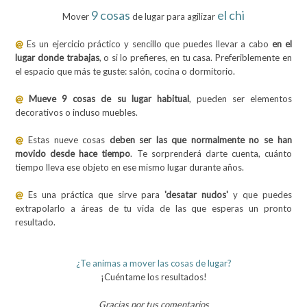
9
cosas
el chi
Mover
de lugar para agilizar
@
Es un ejercicio práctico y sencillo que puedes llevar a cabo
en el
lugar donde trabajas
, o si lo prefieres, en tu casa. Preferiblemente en
el espacio que más te guste: salón, cocina o dormitorio.
@
Mueve 9 cosas de su lugar habitual
, pueden ser elementos
decorativos o incluso muebles.
@
Estas nueve cosas
deben ser las que normalmente no se han
movido desde hace tiempo
. Te sorprenderá darte cuenta, cuánto
tiempo lleva ese objeto en ese mismo lugar durante años.
@
Es una práctica que sirve para
'desatar nudos'
y que puedes
extrapolarlo a áreas de tu vida de las que esperas un pronto
resultado.
¿Te animas a mover las cosas de lugar?
¡Cuéntame los resultados!
Gracias por tus comentarios