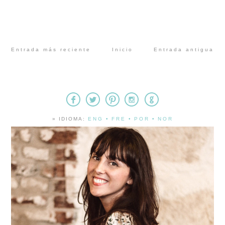
Entrada más reciente
Inicio
Entrada antigua
» IDIOMA:
ENG
•
FRE
•
POR
•
NOR