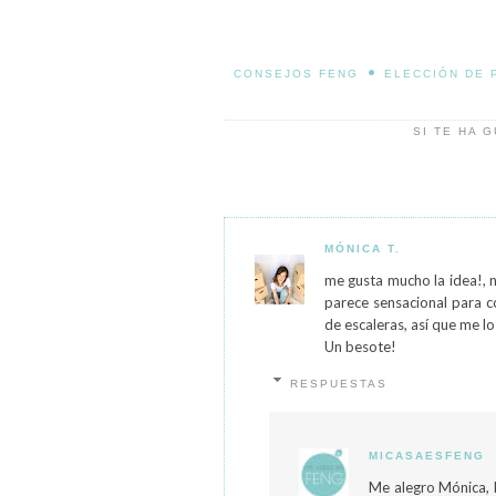
•
CONSEJOS FENG
ELECCIÓN DE
SI TE HA 
MÓNICA T.
me gusta mucho la idea!, 
parece sensacional para co
de escaleras, así que me 
Un besote!
RESPUESTAS
MICASAESFENG
Me alegro Mónica, l