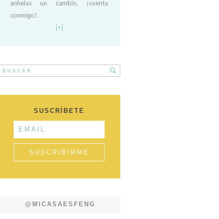
anhelas un cambio, ¡cuenta
conmigo!.
[+]
SUSCRÍBETE
@MICASAESFENG