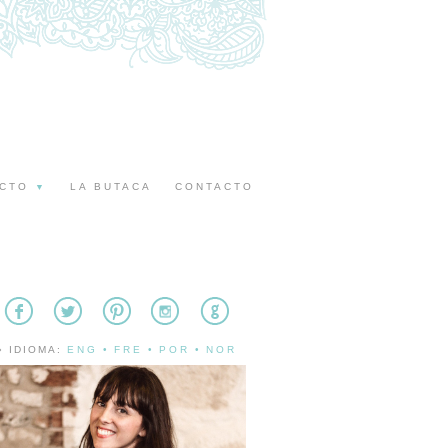
ECTO
LA BUTACA
CONTACTO
▼
» IDIOMA:
ENG
•
FRE
•
POR
•
NOR