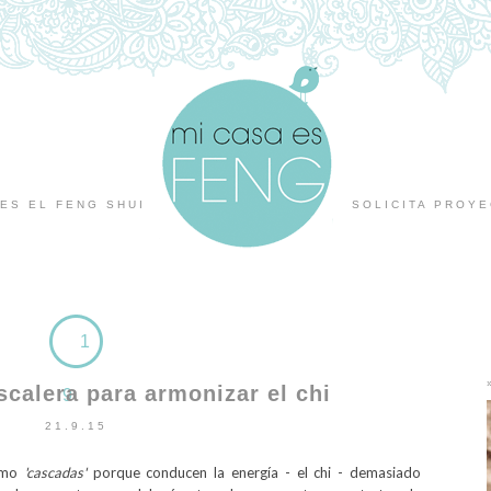
ES EL FENG SHUI
SOLICITA PROY
1
scalera para armonizar el chi
9
21.9.15
como
'cascadas'
porque conducen la energía - el chi - demasiado