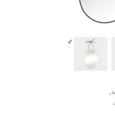
¿Te
G