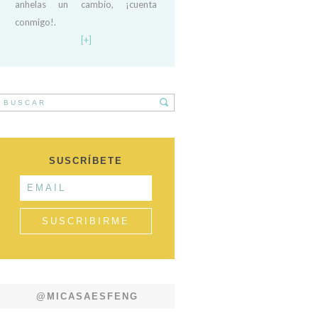
anhelas un cambio, ¡cuenta
conmigo!.
[+]
SUSCRÍBETE
@MICASAESFENG