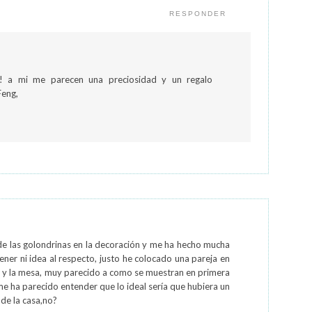
RESPONDER
! a mi me parecen una preciosidad y un regalo
Feng,
 de las golondrinas en la decoración y me ha hecho mucha
tener ni idea al respecto, justo he colocado una pareja en
na y la mesa, muy parecido a como se muestran en primera
e ha parecido entender que lo ideal sería que hubiera un
de la casa,no?