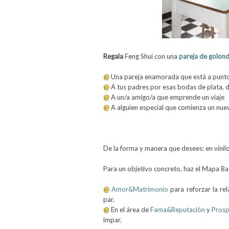
Regala
Feng Shui con una
pareja de golond
@
Una pareja enamorada que está a punto
@
A tus padres por esas bodas de plata, d
@
A un/a amigo/a que emprende un viaje
@
A alguien especial que comienza un nu
De la forma y manera que desees: en vinilo
Para un objetivo concreto, haz el Mapa Ba
@
Amor&Matrimonio
para reforzar la rel
par.
@
En el área de
Fama&Reputación
y
Prosp
impar.