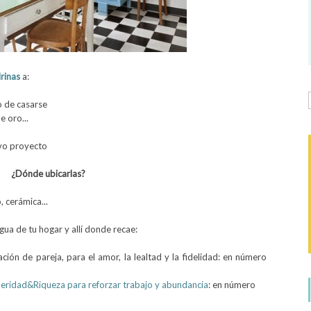
rinas
a:
 de casarse
e oro...
evo proyecto
¿Dónde ubicarlas?
, cerámica...
gua de tu hogar y allí donde recae:
ación de pareja, para el amor, la lealtad y la fidelidad: en número
eridad&Riqueza para reforzar trabajo y abundancia
: en número