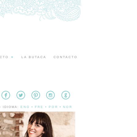
ECTO
LA BUTACA
CONTACTO
▼
» IDIOMA:
ENG
•
FRE
•
POR
•
NOR