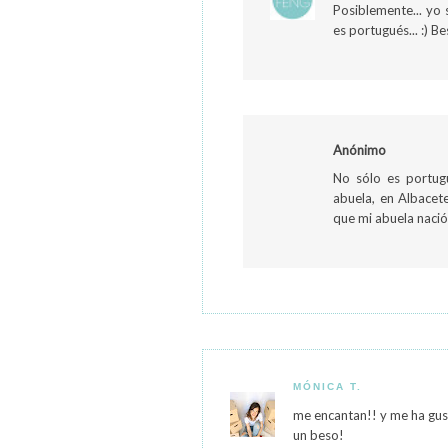
Posiblemente... yo
es portugués... :) B
Anónimo
No sólo es portug
abuela, en Albacet
que mi abuela nació
MÓNICA T.
me encantan!! y me ha gust
un beso!