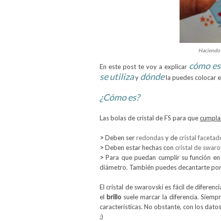
Haciendo 
cómo es
En este post te voy a explicar
se utiliza
dónde
y
la puedes colocar e
¿Cómo es?
Las bolas de cristal de FS para que
cumplan
>
Deben ser
redondas
y de
cristal facetad
>
Deben estar hechas con
cristal de swaro
>
Para que puedan cumplir su función en 
diámetro. También puedes decantarte por
El cristal de swarovski es fácil de diferenc
el
brillo
suele marcar la diferencia. Siemp
características. No obstante, con los dat
;)