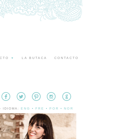
ECTO
LA BUTACA
CONTACTO
▼
» IDIOMA:
ENG
•
FRE
•
POR
•
NOR