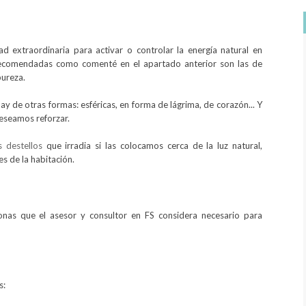
d extraordinaria para activar o controlar la energía natural en
recomendadas como comenté en el apartado anterior son las de
pureza.
y de otras formas: esféricas, en forma de lágrima, de corazón... Y
eseamos reforzar.
s destellos
que irradia si las colocamos cerca de la luz natural,
es de la habitación.
onas que el asesor y consultor en FS considera necesario para
s: