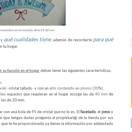
inventario en mi estudio. Bola FS 40 mm
qué cualidades tiene
para qué
y
, además de recordarte
n tu hogar.
 su función en el hogar
deben tener las siguientes características.
o
.
vski
-cristal tallado- y con un
alto contenido en plomo (30%).
los espacios que requieran en el hogar escoge las de
40 mm
de
 las de 20 mm.
iar con una bola de FS de cristal que no lo es. El
facetado
, el
peso
y
re que tengas dudas pregunta al propietari@ de la tienda por sus
os que te he proporcionado ya tienes la información por adelantado