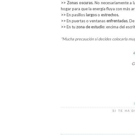
>>
Zonas oscuras
. No necesariamente a l
hogar para que la energía fluya con más a
>>
En pasillos
largos
o
estrechos.
>>
En puertas o ventanas
enfrentadas
. De
>>
En tu
zona de estudio
: encima del escri
*Mucha precaución si decides colocarla mu
G
SI TE HA 