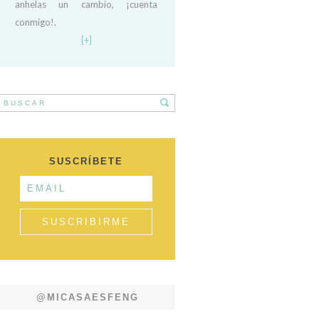
anhelas un cambio, ¡cuenta
conmigo!.
[+]
SUSCRÍBETE
@MICASAESFENG