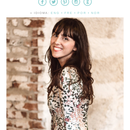
» IDIOMA:
ENG
•
FRE
•
POR
•
NOR