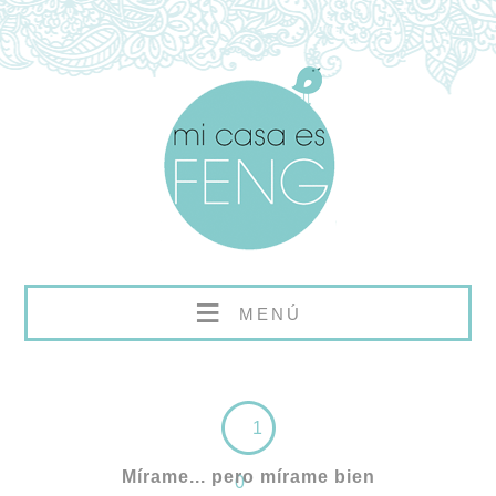
≡
MENÚ
1
Mírame... pero mírame bien
0